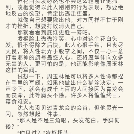
但花白头发必然也不会这么轻易让他抓
到，凌枢觉得以此人刚刚的行为表现，想要绝
地反击的欲望，肯定比逃走更盛。
就像自己想要揪出他，对方同样不甘于刚
才的挫折，想要打败消灭自己。
那就看看到底谁更胜一筹吧。
凌枢脸上微微冷笑，心中对这个花白头
发，恨不得除之后快，此人心狠手辣，且丧尽
天良，将人性玩弄于股掌之间，不仅一心一意
打着邪神的旗号蛊惑人心，还将魔掌伸向众多
无辜的人，更可怕的是，他还能影响像周玉林
这样的军阀。
试想一下，周玉林是可以将多人性命都捏
在手里的军阀，如果他做出什么糊涂决定，一
声令下，就会有成千上百的人间接因为青龙会
而丧命，此等魔头不除，许多人将惶惶终日，
寝食难安。
沈人杰没见过青龙会的会首，但他灵光一
闪，忽然想起一件事。
“那人是不是三角眼，头发花白，手脚佝
偻？”
“你见过？”凌枢扭头。