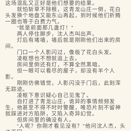
这场混乱又正好是他们想要的结果。
就怕斩草不除根，这青龙山庄一倒，花白
头发换个地盘又能东山再起，到时候他们折腾
一圈也等于白费力气。
“就是前面那几盏灯！”
两人停住脚步，沈人杰叫出声。
灯后有堵墙，墙后就是刚刚他们出来的房
间。
门口一个人影闪过，像极了花白头发。
凌枢想也不想就追上去。
房间里倒还有灯，不算全然黑暗。
但一眼可以看尽的屋子，却没有半个人
影。
刚刚仿佛错觉，人影闪没于门后，此刻浑
无踪迹。
凌枢下意识疑心自己见鬼了。
自打进了青龙山庄，诡异的事情频频发
生，他甚至不得不时时警醒，唯恐片刻不留神
就踩进对方陷阱，又陷入奇异幻觉。
但房间里的确没有人。
“人呢？你刚才看见没有？”他问沈人杰，头