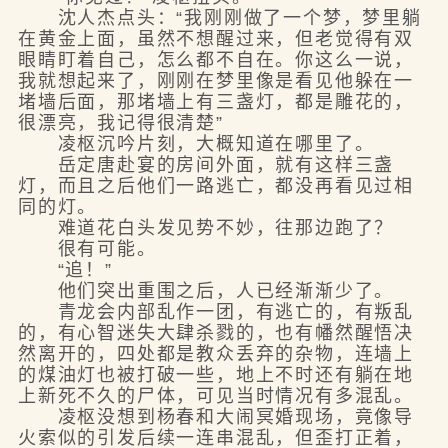
沈人杰点头：“我刚刚做了一个梦，梦里躺
在黄金上面，虽然不想醒过来，但老觉得有双
眼睛盯着自己，怎么都不自在。你这么一说，
我就想起来了，刚刚在梦里像是看见他躲在一
堵墙后面，那堵墙上有三盏灯，都是雕花的，
很漂亮，我记得很清楚”
凌枢沉吟片刻，大概知道在哪里了。
岳定唐赴宴的房间外面，就有这样三盏
灯，而且之后他们一路逃亡，都没再看见过相
同的灯。
难道花白头发见势不妙，往那边跑了？
很有可能。
“追！”
他们突出重围之后，人已经渐渐少了。
青龙会内部乱作一团，有逃亡的，有叛乱
的，有心智迷失大肆杀戮的，也有幡然醒悟决
然离开的，四处都是教众丢弃的杂物，连墙上
的煤油灯也被打破一些，地上不时还有躺在地
上新死不久的尸体，可见当时情况有多混乱。
凌枢没想到杨春和大闹冥婚现场，竟像导
火索似的引发后续一连串混乱，但歪打正着，