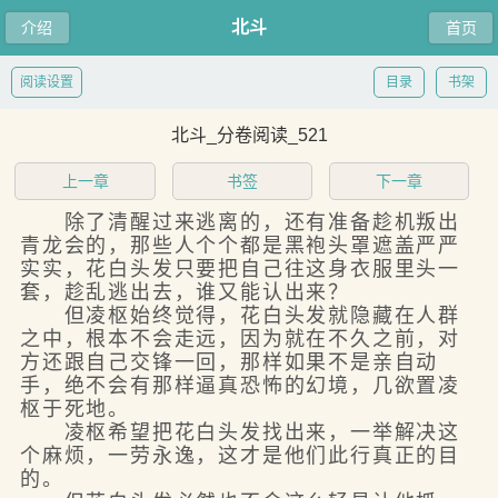
北斗
介绍
首页
阅读设置
目录
书架
北斗_分卷阅读_521
上一章
书签
下一章
除了清醒过来逃离的，还有准备趁机叛出
青龙会的，那些人个个都是黑袍头罩遮盖严严
实实，花白头发只要把自己往这身衣服里头一
套，趁乱逃出去，谁又能认出来？
但凌枢始终觉得，花白头发就隐藏在人群
之中，根本不会走远，因为就在不久之前，对
方还跟自己交锋一回，那样如果不是亲自动
手，绝不会有那样逼真恐怖的幻境，几欲置凌
枢于死地。
凌枢希望把花白头发找出来，一举解决这
个麻烦，一劳永逸，这才是他们此行真正的目
的。