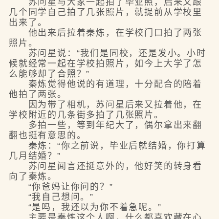
苏问星与大家一起拍了毕业照，后来又跟
几个同学自己拍了几张照片，就提前从学校里
出来了。
他出来后拉着秦炼，在学校门口拍了两张
照片。
苏问星说：“我们是同校，还是发小。小时
候就经常一起在学校拍照片，如今上大学了怎
么能够却了合照？”
秦炼觉得他说的有道理，十分配合的陪着
他拍了两张。
因为带了相机，苏问星后来又拉着他，在
学校附近的几条街多拍了几张照片。
多拍一些，等到年纪大了，偶尔拿出来翻
翻也挺有意思的。
秦炼：“你之前说，毕业后就结婚，你打算
几月结婚？”
苏问星闻言还挺意外的，他好笑的转身看
向了秦炼。
“你爸妈让你问的？”
“我自己想问。”
“是吗，我还以为你不着急呢。”
主要是秦炼这个人啊，什么都喜欢藏在心