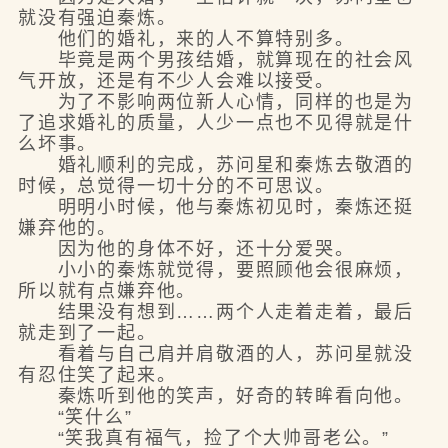
就没有强迫秦炼。
他们的婚礼，来的人不算特别多。
毕竟是两个男孩结婚，就算现在的社会风
气开放，还是有不少人会难以接受。
为了不影响两位新人心情，同样的也是为
了追求婚礼的质量，人少一点也不见得就是什
么坏事。
婚礼顺利的完成，苏问星和秦炼去敬酒的
时候，总觉得一切十分的不可思议。
明明小时候，他与秦炼初见时，秦炼还挺
嫌弃他的。
因为他的身体不好，还十分爱哭。
小小的秦炼就觉得，要照顾他会很麻烦，
所以就有点嫌弃他。
结果没有想到……两个人走着走着，最后
就走到了一起。
看着与自己肩并肩敬酒的人，苏问星就没
有忍住笑了起来。
秦炼听到他的笑声，好奇的转眸看向他。
“笑什么”
“笑我真有福气，捡了个大帅哥老公。”