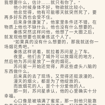
我想要什么，估计……就只有你了。”
他小时候身体不好，物欲就比较小。
他总觉得，他有可能哪天就突然死了，要
再多好东西也会受不住。
后来身体康复了，他家里条件还不错，在
物质上他也不缺什么，他也没有什么想要的。
秦炼突然这样问他，他想了一大圈之后，
就发现他想要也就秦炼这个人了。
“如果真的没有什么想要的，那我就送你一
场烟花秀吧。”
秦炼这样说着，就拉着苏问星上了车。
夜里，他们去了城外可以放烟花的地方，
然后他为苏问星放了一夜的烟花。
苏问星一开始还觉得，弄这些虚头八脑的
东西做什么。
后来真的去了现场，又觉得还挺浪漫的。
漫天的烟火，都是为了他绽放的。
而放烟花的人，是个十分爱他的人。
那一刻，苏问星承认，他的心里确实十分
幸福。
心口像是被填满了蜜浆，那一刻他只能靠