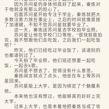
因为苏问星的身体彻底好了起来，秦炼对
于他就没有那么的担心了。
后面苏问星开始专注于学业，秦炼就把大
多数注意力放在事业上，之后的时间就像是按
了加速键，不知不觉苏问星就要毕业了。
这一天，秦炼送苏问星去学校拍毕业照。
苏问星让他在学校门口等他，“很快就能拍
完，我不想跟他们去吃饭，之后我们一起吃饭
吧？”
昨天，他们已经吃过毕业饭了，该道别的
也都道别过了。
今天拍了毕业照，他们班还想要一起吃
饭，一起去k歌。
苏问星不想去了，觉得没有什么意思。
秦炼闻言就点了点头，他坐在车上等苏问
星回来。
苏问星能上大学，是因为绑定了个魅魔系
统。
本来他也没有想过，他能够真的好好上完
大学。
过来上大学，也是本着他把秦炼当成了攻