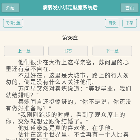
病弱发小绑定魅魔系统后
介绍
首页
阅读设置
目录
书架
第36章
上一章
书签
下一章
他们很少在大街上这样亲密，苏问星的心
里还有点不自在。
不过好在，这里是大城市，路上的行人匆
匆的，倒是没有什么人关注他们。
苏问星突然对秦炼说道：“等我毕业，我们
就结婚吧？”
秦炼闻言还挺惊讶的，“你不是说，你还没
有做好准备吗？”
“我刚刚跑步的时候，看到了观众席上的
你，突然就想要跟你结婚了。”
他知道秦炼是真的喜欢他，在乎他。
估计在这个世界里，不会再有一个人比秦