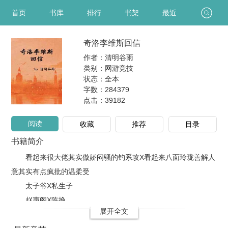
首页
书库
排行
书架
最近
奇洛李维斯回信
作者：清明谷雨
类别：网游竞技
状态：全本
字数：284379
点击：
39182
阅读
收藏
推荐
目录
书籍简介
看起来很大佬其实傲娇闷骚的钓系攻X看起来八面玲珑善解人
意其实有点疯批的温柔受
太子爷X私生子
赵声阁X陈挽
展开全文
陈挽为人处世八面玲珑，靠着周到细致办事靠谱，混进了